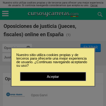
Nuestro sitio utiliza cookies propias y de terceros para ofrecer una mejor experiencia
de usuario. Si continúa navegando consideramos que acepta su uso..
Cerrar
Oposiciones de justicia (jueces,
fiscales) online en España
(1)
FILTRAR
Oposiciones
Nuestro sitio utiliza cookies propias y de
Justicia (Jueces, Fiscales)
Online
terceros para ofrecerte una mejor experiencia
de usuario. ¿Continuas navegando aceptando
su uso?
Aceptar
Oposición de Juzgados (Online)
Opos Garvi