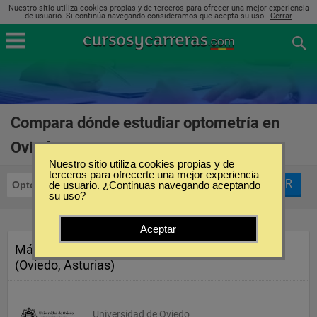
Nuestro sitio utiliza cookies propias y de terceros para ofrecer una mejor experiencia
de usuario. Si continúa navegando consideramos que acepta su uso..
Cerrar
Compara dónde estudiar optometría en
Oviedo
(2)
Nuestro sitio utiliza cookies propias y de
terceros para ofrecerte una mejor experiencia
FILTRAR
Optometría
de usuario. ¿Continuas navegando aceptando
Oviedo
su uso?
Aceptar
Máster en Optometría Clínica
(Oviedo, Asturias)
Universidad de Oviedo