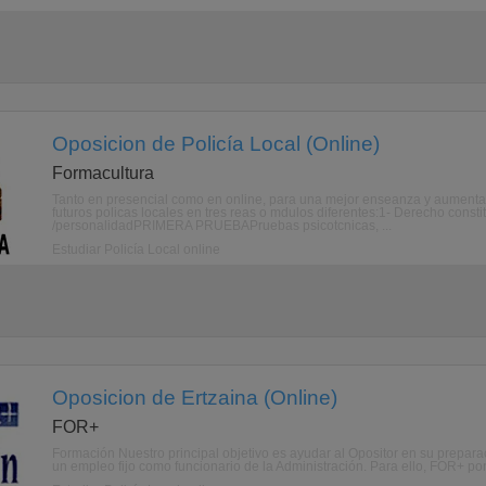
Oposicion de Policía Local (Online)
Formacultura
Tanto en presencial como en online, para una mejor enseanza y aumen
futuros policas locales en tres reas o mdulos diferentes:1- Derecho const
/personalidadPRIMERA PRUEBAPruebas psicotcnicas, ...
Estudiar Policía Local online
Oposicion de Ertzaina (Online)
FOR+
Formación Nuestro principal objetivo es ayudar al Opositor en su prepara
un empleo fijo como funcionario de la Administración. Para ello, FOR+ po