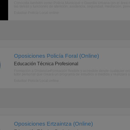
Conocida también como Policía Municipal o Guardia Urbana (en el área m
las tareas y funciones de atención, asistencia, seguridad, mediación, pre
Estudiar Policía Local online
Oposiciones Policía Foral (Online)
Educación Técnica Profesional
Formación a Distancia•Formación flexible y accesible desde cualquier ord
tutor personal que creará un programa de estudios a medida y realizará u
Estudiar Policía Local online
Oposiciones Ertzaintza (Online)