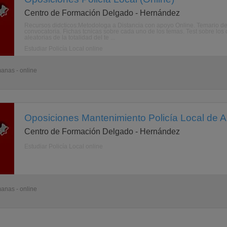
Centro de Formación Delgado - Hernández
Recursos didcticos:Metodologa a Distancia con apoyo Online. Temario de 
convocatoria. Fichas tcnicas sobre cada uno de los temas. Test sobre los
aleatorias de la totalidad del te ...
Estudiar Policía Local online
anas - online
Oposiciones Mantenimiento Policía Local de A
Centro de Formación Delgado - Hernández
Estudiar Policía Local online
anas - online