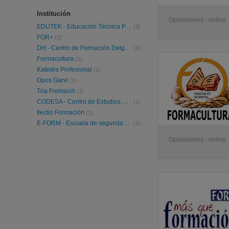
Institución
Oposiciones - online
EDUTEK - Educación Técnica Profesional
(3)
FOR+
(2)
DH - Centro de Formación Delgado - Hernández
(2)
Formacultura
(1)
Katedra Profesional
(1)
Opos Garvi
(1)
Tria Formació
(1)
CODESA - Centro de Estudios CODESA
(1)
Ilectio Formación
(1)
E-FORM - Escuela de seguridad y formaciones varias
(1)
Oposiciones - online