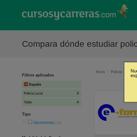
Compara dónde estudiar polic
Nue
Inicio
/
Policía Local
/
Filtros aplicados
ex
España
Policía Local
Telde
Tipo
Oposiciones
(14)