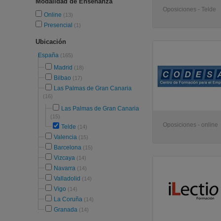
Modalidad de Enseñanza
Oposiciones - Telde
Online
(13)
Presencial
(1)
Ubicación
España
(165)
Madrid
(18)
Bilbao
(17)
Las Palmas de Gran Canaria
(16)
Las Palmas de Gran Canaria
(15)
Oposiciones - online
Telde
(14)
Valencia
(15)
Barcelona
(15)
Vizcaya
(14)
Navarra
(14)
Valladolid
(14)
Vigo
(14)
La Coruña
(14)
Granada
(14)