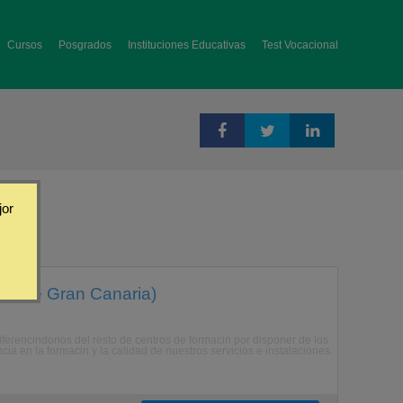
Cursos
Posgrados
Instituciones Educativas
Test Vocacional
jor
mas de Gran Canaria)
rencindonos del resto de centros de formacin por disponer de los
a en la formacin y la calidad de nuestros servicios e instalaciones.