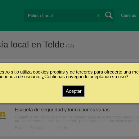
X
Carreras
ía local en Telde
(14)
stro sitio utiliza cookies propias y de terceros para ofrecerte una me
Telde
periencia de usuario. ¿Continuas navegando aceptando su uso?
Aceptar
Oposiciones de Policía Local (Telde, Las Pal
Escuela de seguridad y formaciones varias
Contamos con las oposiciones ms demandadas en el mercado canario, dife
precios ms competitivos del mercado, profesorado con una vasta experienci
Estudiar Policía Local en Telde