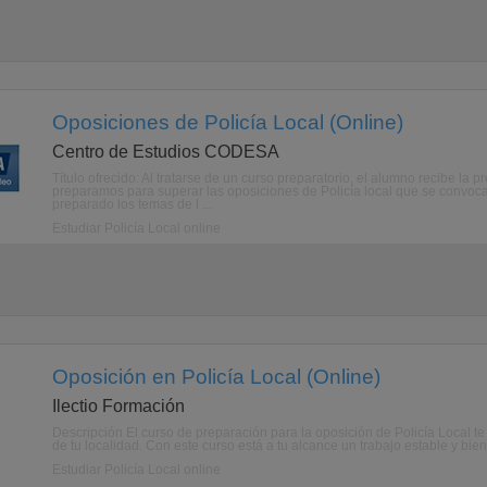
Oposiciones de Policía Local (Online)
Centro de Estudios CODESA
Título ofrecido: Al tratarse de un curso preparatorio, el alumno recibe la 
preparamos para superar las oposiciones de Policía local que se convo
preparado los temas de l ...
Estudiar Policía Local online
Oposición en Policía Local (Online)
Ilectio Formación
Descripción El curso de preparación para la oposición de Policía Local te
de tu localidad. Con este curso está a tu alcance un trabajo estable y bie
Estudiar Policía Local online