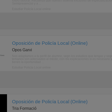
futuro laboral. Recuerda que nuestro sistema exclusivo de especialización
Semipresencial y a ...
Estudiar Policía Local online
Oposición de Policía Local (Online)
Opos Garvi
Nos adaptamos a tu perfil de alumno, segn los estudios que tengas y segn 
temarios son adecuados al mtodo, con ms explicaciones si es necesario y
tienes la oportunidad ...
Estudiar Policía Local online
Oposición de Policía Local (Online)
Tria Formació