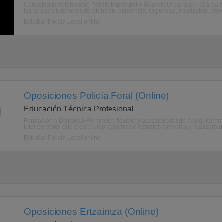
Conocida también como Policía Municipal o Guardia Urbana (en el área m
las tareas y funciones de atención, asistencia, seguridad, mediación, pre
Estudiar Policía Local online
Oposiciones Policía Foral (Online)
Educación Técnica Profesional
Formación a Distancia•Formación flexible y accesible desde cualquier ord
tutor personal que creará un programa de estudios a medida y realizará u
Estudiar Policía Local online
Oposiciones Ertzaintza (Online)