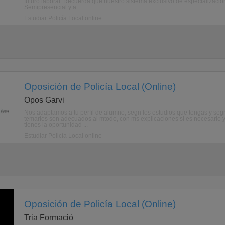
futuro laboral. Recuerda que nuestro sistema exclusivo de especialización
Semipresencial y a ...
Estudiar Policía Local online
Oposición de Policía Local (Online)
Opos Garvi
Nos adaptamos a tu perfil de alumno, segn los estudios que tengas y segn 
temarios son adecuados al mtodo, con ms explicaciones si es necesario y
tienes la oportunidad ...
Estudiar Policía Local online
Oposición de Policía Local (Online)
Tria Formació