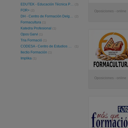
EDUTEK - Educación Técnica Profesional
(3)
FOR+
(2)
Oposiciones - online
DH - Centro de Formación Delgado - Hernández
(2)
Formacultura
(1)
Katedra Profesional
(1)
Opos Garvi
(1)
Tria Formació
(1)
CODESA - Centro de Estudios CODESA
(1)
Ilectio Formación
(1)
Implika
(1)
Oposiciones - online