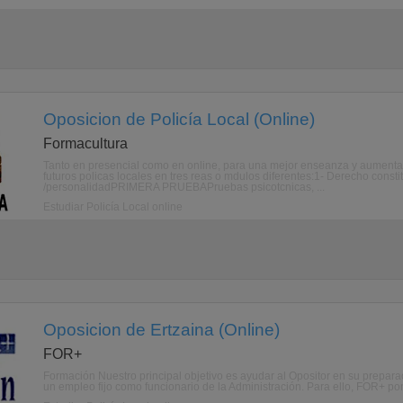
Oposicion de Policía Local (Online)
Formacultura
Tanto en presencial como en online, para una mejor enseanza y aumen
futuros policas locales en tres reas o mdulos diferentes:1- Derecho const
/personalidadPRIMERA PRUEBAPruebas psicotcnicas, ...
Estudiar Policía Local online
Oposicion de Ertzaina (Online)
FOR+
Formación Nuestro principal objetivo es ayudar al Opositor en su prepara
un empleo fijo como funcionario de la Administración. Para ello, FOR+ po