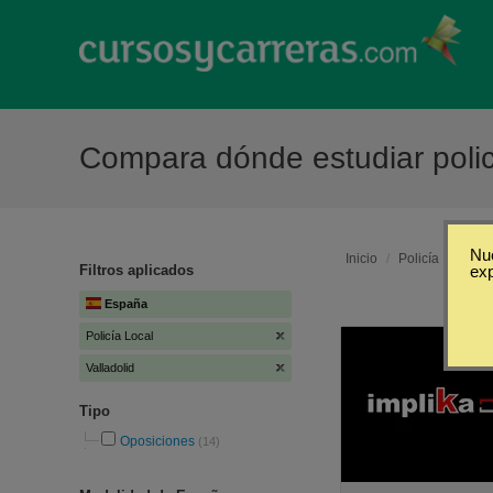
Compara dónde estudiar policí
Nue
Inicio
/
Policía Local
/
Filtros aplicados
ex
España
Policía Local
Valladolid
Tipo
Oposiciones
(14)