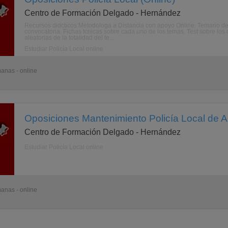
Centro de Formación Delgado - Hernández
Recursos didcticos:Metodologa a Distancia con apoyo Online. Temario de 
convocatoria. Fichas tcnicas sobre cada uno de los temas. Test sobre los
aleatorias de la totalidad del te ...
Estudiar Policía Local online
anas - online
Oposiciones Mantenimiento Policía Local de A
Centro de Formación Delgado - Hernández
Estudiar Policía Local online
anas - online