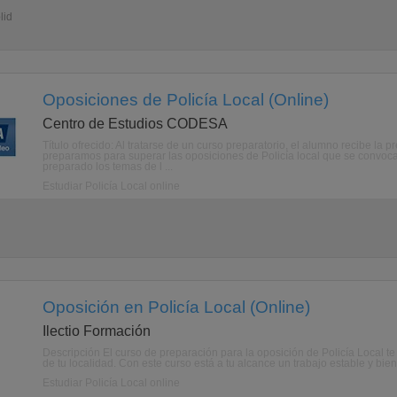
lid
Oposiciones de Policía Local (Online)
Centro de Estudios CODESA
Título ofrecido: Al tratarse de un curso preparatorio, el alumno recibe la 
preparamos para superar las oposiciones de Policía local que se convo
preparado los temas de l ...
Estudiar Policía Local online
Oposición en Policía Local (Online)
Ilectio Formación
Descripción El curso de preparación para la oposición de Policía Local te
de tu localidad. Con este curso está a tu alcance un trabajo estable y bie
Estudiar Policía Local online