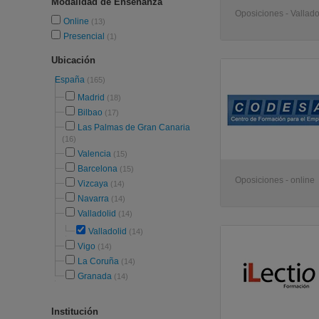
Modalidad de Enseñanza
Oposiciones - Vallado
Online
(13)
Presencial
(1)
Ubicación
España
(165)
Madrid
(18)
Bilbao
(17)
Las Palmas de Gran Canaria
(16)
Valencia
(15)
Barcelona
(15)
Oposiciones - online
Vizcaya
(14)
Navarra
(14)
Valladolid
(14)
Valladolid
(14)
Vigo
(14)
La Coruña
(14)
Granada
(14)
Institución