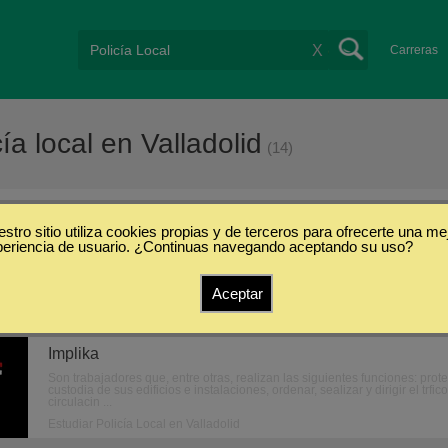
X
Carreras
a local en Valladolid
(14)
stro sitio utiliza cookies propias y de terceros para ofrecerte una me
Valladolid
periencia de usuario. ¿Continuas navegando aceptando su uso?
Aceptar
Oposiciones de Policía Local/Municipal (Vallado
Implika
Son trabajadores que, entre otras, realizan las siguientes funciones: prot
custodia de sus edificios e instalaciones, ordenar, sealizar y dirigir el t
circulacin ...
Estudiar Policía Local en Valladolid