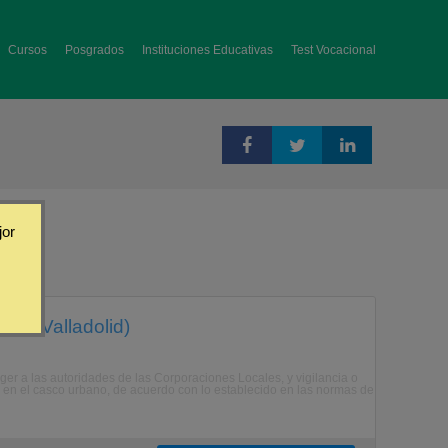
Cursos
Posgrados
Instituciones Educativas
Test Vocacional
jor
lid, Valladolid)
eger a las autoridades de las Corporaciones Locales, y vigilancia o
rfico en el casco urbano, de acuerdo con lo establecido en las normas de