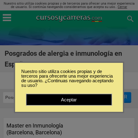
Nuestro sitio utiliza cookies propias y de terceros para ofrecer una mejor experiencia
de usuario. Si continúa navegando consideramos que acepta su uso..
Cerrar
Posgrados de alergia e inmunología en
España
(3)
Nuestro sitio utiliza cookies propias y de
terceros para ofrecerte una mejor experiencia
de usuario. ¿Continuas navegando aceptando
su uso?
FILTRAR
Posgrados
Alergia e Inmunología
Aceptar
Master en Inmunología
(Barcelona, Barcelona)