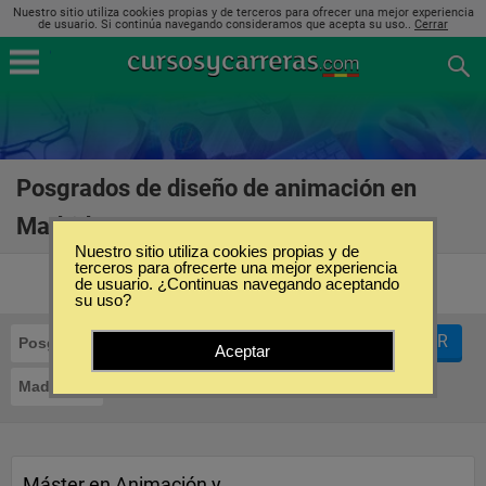
Nuestro sitio utiliza cookies propias y de terceros para ofrecer una mejor experiencia
de usuario. Si continúa navegando consideramos que acepta su uso..
Cerrar
Posgrados de diseño de animación en
Madrid
(9)
Nuestro sitio utiliza cookies propias y de
terceros para ofrecerte una mejor experiencia
de usuario. ¿Continuas navegando aceptando
su uso?
FILTRAR
Posgrados
Diseño de Animación
Aceptar
Madrid
Máster en Animación y