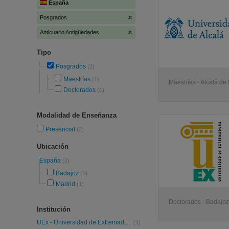
España
Posgrados
Anticuario Antigüedades
Tipo
Posgrados
(2)
Maestrías
(1)
Maestrías - Alcalá d
Doctorados
(1)
Modalidad de Enseñanza
Presencial
(2)
Ubicación
España
(2)
Badajoz
(1)
Madrid
(1)
Doctorados - Badajoz
Institución
UEx - Universidad de Extremadura
(1)