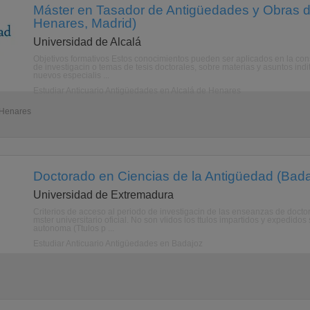
Máster en Tasador de Antigüedades y Obras de
Henares, Madrid)
Universidad de Alcalá
Objetivos formativos Estos conocimientos pueden ser aplicados en la co
de investigacin o temas de tesis doctorales, sobre materias y asuntos indi
nuevos especialis ...
Estudiar Anticuario Antigüedades en Alcalá de Henares
e Henares
Doctorado en Ciencias de la Antigüedad (Bada
Universidad de Extremadura
Criterios de acceso al periodo de investigacin de las enseanzas de docto
mster universitario oficial. No son vlidos los ttulos impartidos y expedido
autonoma (Ttulos p ...
Estudiar Anticuario Antigüedades en Badajoz