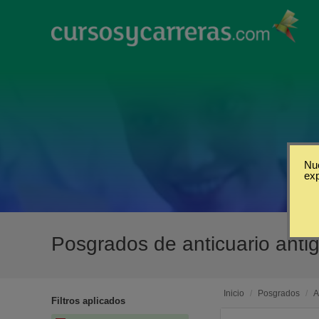
Nue
ex
Posgrados de anticuario ant
Inicio
/
Posgrados
/
A
Filtros aplicados