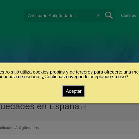
X
Carreras
stro sitio utiliza cookies propias y de terceros para ofrecerte una me
periencia de usuario. ¿Continuas navegando aceptando su uso?
Aceptar
igüedades en España
(2)
nticuario Antigüedades