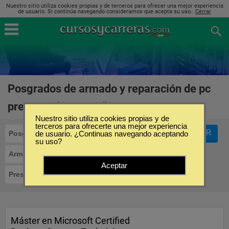
Nuestro sitio utiliza cookies propias y de terceros para ofrecer una mejor experiencia
de usuario. Si continúa navegando consideramos que acepta su uso..
Cerrar
Posgrados de armado y reparación de pc
presencial en España
(1)
Nuestro sitio utiliza cookies propias y de
terceros para ofrecerte una mejor experiencia
FILTRAR
Posgrados
de usuario. ¿Continuas navegando aceptando
su uso?
Armado y Reparación de PC
Aceptar
Presencial
Máster en Microsoft Certified