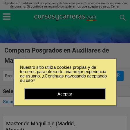
Nuestro sitio utiliza cookies propias y de terceros para ofrecer una mejor experiencia
de usuario. Si continúa navegando consideramos que acepta su uso..
Cerrar
Compara Posgrados en Auxiliares de
Madrid en España
(1)
Nuestro sitio utiliza cookies propias y de
terceros para ofrecerte una mejor experiencia
FILTRAR
Posgrados
de usuario. ¿Continuas navegando aceptando
Auxiliares de Madrid
su uso?
Seleccione la categoría
Aceptar
Salud y Bienestar
(1)
Master de Maquillaje (Madrid,
Madrid)