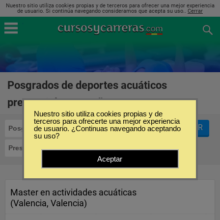
Nuestro sitio utiliza cookies propias y de terceros para ofrecer una mejor experiencia
de usuario. Si continúa navegando consideramos que acepta su uso..
Cerrar
Posgrados de deportes acuáticos
presencial en España
(1)
Nuestro sitio utiliza cookies propias y de
terceros para ofrecerte una mejor experiencia
FILTRAR
Posgrados
de usuario. ¿Continuas navegando aceptando
Deportes Acuáticos
su uso?
Presencial
Aceptar
Master en actividades acuáticas
(Valencia, Valencia)