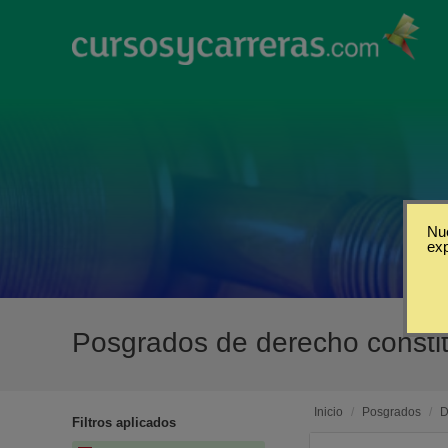
Nue
ex
Posgrados de derecho consti
Inicio
/
Posgrados
/
D
Filtros aplicados