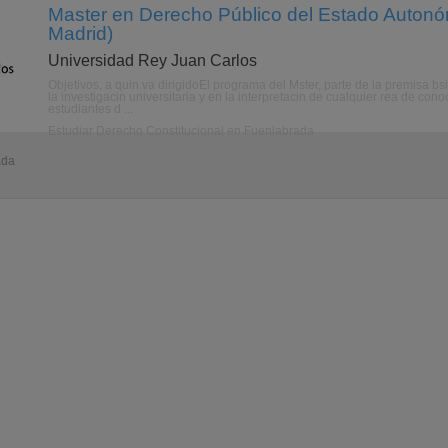
Master en Derecho Público del Estado Autonó
Madrid)
Universidad Rey Juan Carlos
Objetivos, a quin va dirigidoEl programa del Mster, parte de la premisa b
la investigacin universitaria y en la interpretacin de cualquier rea de con
estudiantes d ...
Estudiar Derecho Constitucional en Fuenlabrada
ada