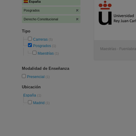
España
Posgrados
Derecho Constitucional
Tipo
Carreras
(5)
Posgrados
(1)
Maestrías - Fuenlabr
Maestrías
(1)
Modalidad de Enseñanza
Presencial
(1)
Ubicación
España
(1)
Madrid
(1)