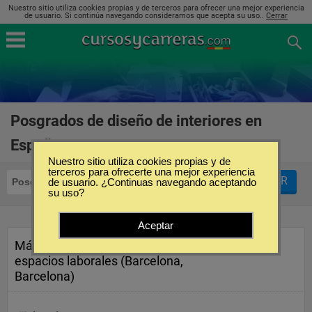
Nuestro sitio utiliza cookies propias y de terceros para ofrecer una mejor experiencia
de usuario. Si continúa navegando consideramos que acepta su uso..
Cerrar
Posgrados de diseño de interiores en
España
(2)
Nuestro sitio utiliza cookies propias y de
terceros para ofrecerte una mejor experiencia
FILTRAR
Posgrados
de usuario. ¿Continuas navegando aceptando
Diseño de Interiores
su uso?
Aceptar
Máster en asesoría y diseño de
espacios laborales (Barcelona,
Barcelona)