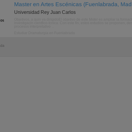
Master en Artes Escénicas (Fuenlabrada, Madr
Universidad Rey Juan Carlos
Objetivos, a quin va dirigidoEl objetivo de este Mster es ampliar la forma
investigacin cientfico-tcnica. Con este fin, estos estudios se proponen, des
procesos interpretativo ...
Estudiar Dramaturgia en Fuenlabrada
ada