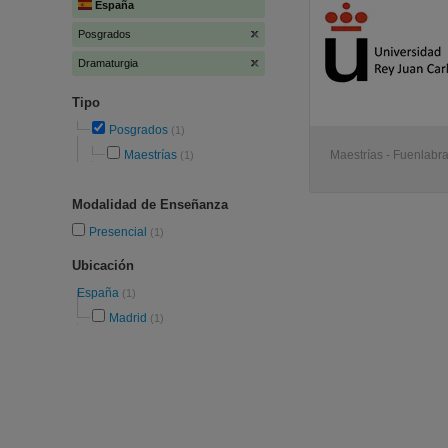
España
Posgrados
Dramaturgia
Tipo
Posgrados
(1)
Maestrías
Maestrías - Fuenlabr
(1)
Modalidad de Enseñanza
Presencial
(1)
Ubicación
España
(1)
Madrid
(1)