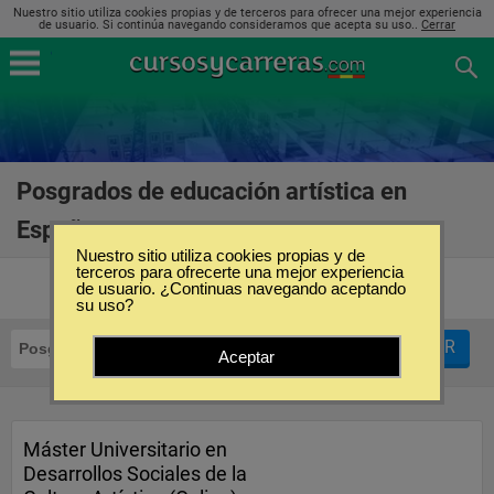
Nuestro sitio utiliza cookies propias y de terceros para ofrecer una mejor experiencia
de usuario. Si continúa navegando consideramos que acepta su uso..
Cerrar
Posgrados de educación artística en
España
(5)
Nuestro sitio utiliza cookies propias y de
terceros para ofrecerte una mejor experiencia
de usuario. ¿Continuas navegando aceptando
su uso?
FILTRAR
Posgrados
Educación Artística
Aceptar
Máster Universitario en
Desarrollos Sociales de la