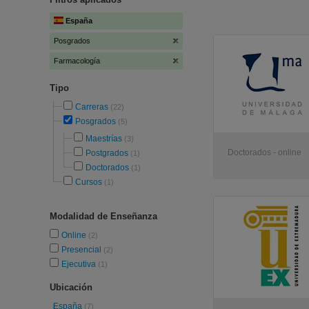
España
Posgrados
Farmacología
Tipo
Carreras
(22)
Posgrados
(5)
Maestrías
(3)
Doctorados - online
Postgrados
(1)
Doctorados
(1)
Cursos
(1)
Modalidad de Enseñanza
Online
(2)
Presencial
(2)
Ejecutiva
(1)
Ubicación
España
(7)