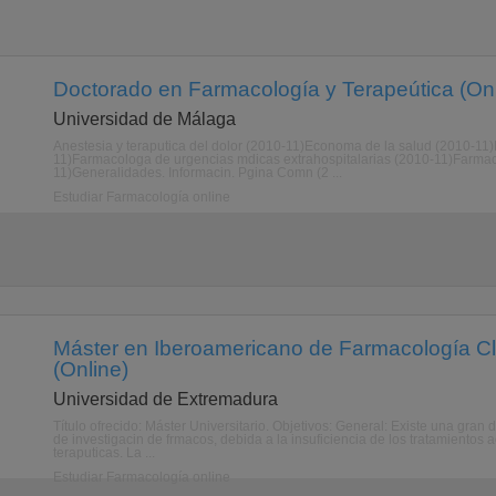
Doctorado en Farmacología y Terapeútica (Onl
Universidad de Málaga
Anestesia y teraputica del dolor (2010-11)Economa de la salud (2010-11
11)Farmacologa de urgencias mdicas extrahospitalarias (2010-11)Farmac
11)Generalidades. Informacin. Pgina Comn (2 ...
Estudiar Farmacología online
Máster en Iberoamericano de Farmacología Cl
(Online)
Universidad de Extremadura
Título ofrecido: Máster Universitario. Objetivos: General: Existe una gra
de investigacin de frmacos, debida a la insuficiencia de los tratamientos
teraputicas. La ...
Estudiar Farmacología online