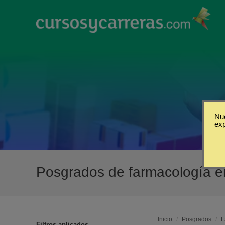
Nue
ex
Posgrados de farmacología 
Inicio
/
Posgrados
/
F
Filtros aplicados