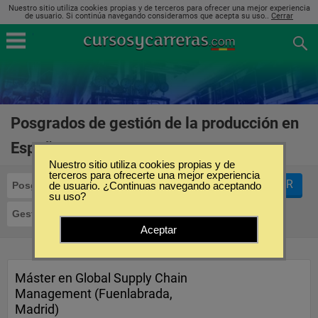
Nuestro sitio utiliza cookies propias y de terceros para ofrecer una mejor experiencia
de usuario. Si continúa navegando consideramos que acepta su uso..
Cerrar
Posgrados de gestión de la producción en
España
(2)
Nuestro sitio utiliza cookies propias y de
terceros para ofrecerte una mejor experiencia
FILTRAR
Posgrados
de usuario. ¿Continuas navegando aceptando
su uso?
Gestión de la Producción
Aceptar
Máster en Global Supply Chain
Management (Fuenlabrada,
Madrid)