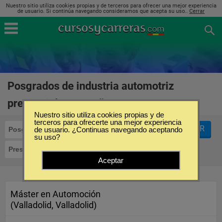
Nuestro sitio utiliza cookies propias y de terceros para ofrecer una mejor experiencia
de usuario. Si continúa navegando consideramos que acepta su uso..
Cerrar
Posgrados de industria automotriz
presencial en España
(1)
Nuestro sitio utiliza cookies propias y de
terceros para ofrecerte una mejor experiencia
FILTRAR
Posgrados
de usuario. ¿Continuas navegando aceptando
Industria Automotriz
su uso?
Presencial
Aceptar
Máster en Automoción
(Valladolid, Valladolid)