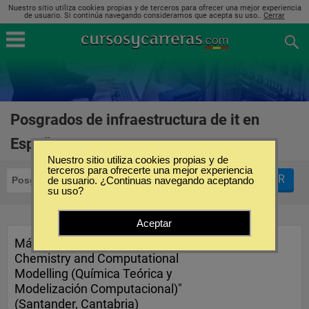
Nuestro sitio utiliza cookies propias y de terceros para ofrecer una mejor experiencia
de usuario. Si continúa navegando consideramos que acepta su uso..
Cerrar
Posgrados de infraestructura de it en
España
(1)
Nuestro sitio utiliza cookies propias y de
terceros para ofrecerte una mejor experiencia
FILTRAR
Posgrados
de usuario. ¿Continuas navegando aceptando
Infraestructura de IT
su uso?
Aceptar
Máster Europeo en "Theoretical
Chemistry and Computational
Modelling (Química Teórica y
Modelización Computacional)"
(Santander, Cantabria)