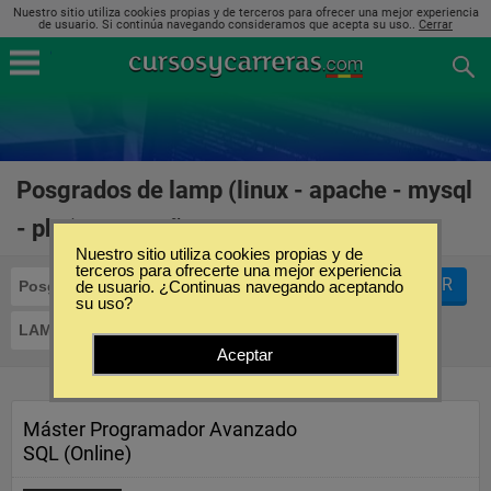
Nuestro sitio utiliza cookies propias y de terceros para ofrecer una mejor experiencia
de usuario. Si continúa navegando consideramos que acepta su uso..
Cerrar
Posgrados de lamp (linux - apache - mysql
- php) en España
(2)
Nuestro sitio utiliza cookies propias y de
terceros para ofrecerte una mejor experiencia
FILTRAR
Posgrados
de usuario. ¿Continuas navegando aceptando
su uso?
LAMP (Linux - Apache - MySQL - PHP)
Aceptar
Máster Programador Avanzado
SQL (Online)