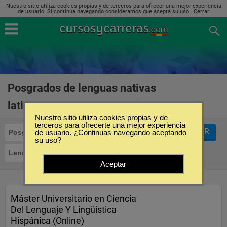
Nuestro sitio utiliza cookies propias y de terceros para ofrecer una mejor experiencia
de usuario. Si continúa navegando consideramos que acepta su uso..
Cerrar
Posgrados de lenguas nativas
latinoamericanas en España
(2)
Nuestro sitio utiliza cookies propias y de
terceros para ofrecerte una mejor experiencia
FILTRAR
Posgrados
de usuario. ¿Continuas navegando aceptando
su uso?
Lenguas Nativas Latinoamericanas
Aceptar
Máster Universitario en Ciencia
Del Lenguaje Y Lingüística
Hispánica (Online)