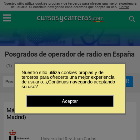
Nuestro sitio utiliza cookies propias y de terceros para ofrecer una mejor experiencia
de usuario. Si continúa navegando consideramos que acepta su uso..
Cerrar
Posgrados de operador de radio en España
(1)
Nuestro sitio utiliza cookies propias y de
terceros para ofrecerte una mejor experiencia
FILTRAR
Posgrados
de usuario. ¿Continuas navegando aceptando
Operador de Radio
su uso?
Aceptar
Máster en Radio (Fuenlabrada,
Madrid)
Universidad Rey Juan Carlos