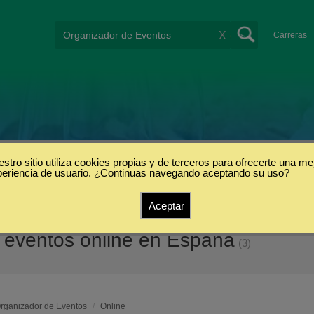
X
Carreras
stro sitio utiliza cookies propias y de terceros para ofrecerte una me
periencia de usuario. ¿Continuas navegando aceptando su uso?
Aceptar
 eventos online en España
(3)
rganizador de Eventos
/
Online