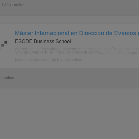
 1 Año - online
Máster Internacional en Dirección de Eventos 
ESODE Business School
Aprende a diseñar y dirigir un evento en todas sus fases. Convenios con
YA Y BENEFICIATE DEL 20% DE DESCUENTO!Titulación certificada por ES
Estudiar Organizador de Eventos online
 - online