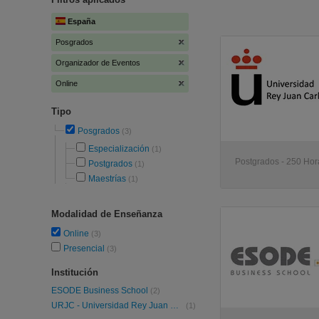
España
Posgrados
Organizador de Eventos
Online
Tipo
Posgrados
(3)
Especialización
(1)
Postgrados - 250 Hora
Postgrados
(1)
Maestrías
(1)
Modalidad de Enseñanza
Online
(3)
Presencial
(3)
Institución
ESODE Business School
(2)
URJC - Universidad Rey Juan Carlos
(1)