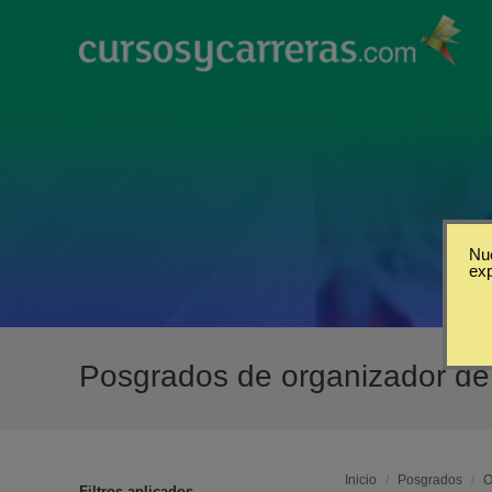
Nue
ex
Posgrados de organizador de
Inicio
/
Posgrados
/
O
Filtros aplicados