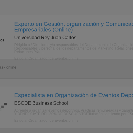
Experto en Gestión, organización y Comunica
Empresariales (Online)
Universidad Rey Juan Carlos
Dirigido a ! Directores y/o responsables del Departamento de Organización
Responsables y personal de los departamentos de Marketing, Relaciones
Relaciones P&u ...
Estudiar Organizador de Eventos online
s - online
Especialista en Organización de Eventos Depo
ESODE Business School
Aprende a organizar eventos deportivos. Prácticas remuneradas y garan
Y BENEFÍCIATE DEL 30% DE DESCUENTO!Titulación certificada por ESODE
Estudiar Organizador de Eventos online