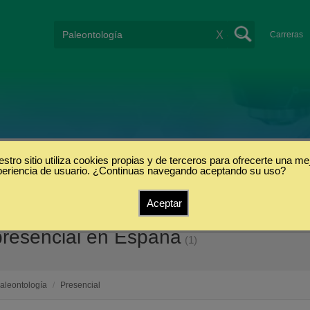
X
Carreras
stro sitio utiliza cookies propias y de terceros para ofrecerte una me
periencia de usuario. ¿Continuas navegando aceptando su uso?
Aceptar
presencial en España
(1)
aleontología
/
Presencial