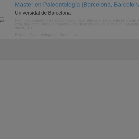
Master en Paleontología (Barcelona, Barcelon
Universidat de Barcelona
Perfil de competencies especficasEl mster ofrece al estudiante una visin ad
vida, que comprende la paleobiologa de los fsiles y su distribucin en el ti
mster, el a ...
Estudiar Paleontología en Barcelona
a