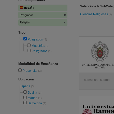
Seleccione la SubCateg
España
Ciencias Religiosas
(3)
Posgrados
Religión
Tipo
Posgrados
(3)
Maestrías
(2)
Postgrados
(1)
Modalidad de Enseñanza
Presencial
(3)
Ubicación
Maestrías - Madrid
España
(3)
Sevilla
(1)
Madrid
(1)
Barcelona
(1)