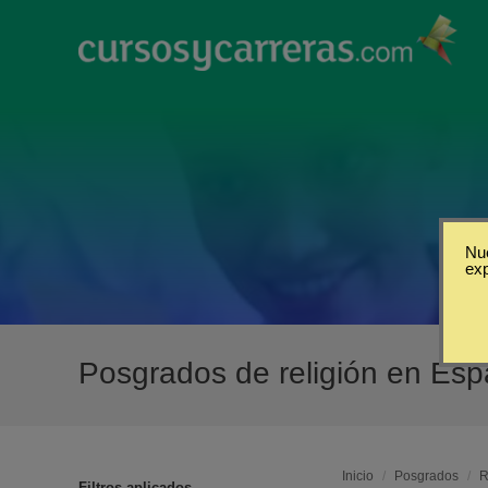
Nue
ex
Posgrados de religión en Es
Inicio
/
Posgrados
/
R
Filtros aplicados