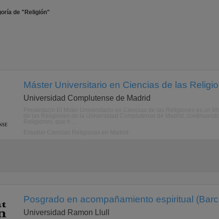
oría de "Religión"
Máster Universitario en Ciencias de las Religi
Universidad Complutense de Madrid
Presentacin El Mster Universitario en Ciencias de las Religiones es un Mste
de las Religiones de la Universidad Complutense de Madrid, continuando 
Religiones, que h ...
Estudiar Ciencias Religiosas en Madrid
Posgrado en acompañamiento espiritual (Barc
Universidad Ramon Llull