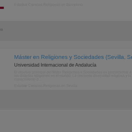
Estudiar Ciencias Religiosas en Barcelona
na
Máster en Religiones y Sociedades (Sevilla, Se
Universidad Internacional de Andalucía
El objetivo principal del Mster Religiones y Sociedades es proporcionar a 
las distintas religiones en el mundo. La creciente diversidad religiosa y l
conocimiento d ...
Estudiar Ciencias Religiosas en Sevilla