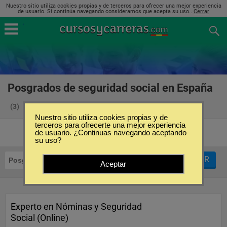
Nuestro sitio utiliza cookies propias y de terceros para ofrecer una mejor experiencia
de usuario. Si continúa navegando consideramos que acepta su uso..
Cerrar
Posgrados de seguridad social en España
(3)
Nuestro sitio utiliza cookies propias y de
terceros para ofrecerte una mejor experiencia
de usuario. ¿Continuas navegando aceptando
su uso?
FILTRAR
Posgrados
Seguridad Social
Aceptar
Experto en Nóminas y Seguridad
Social (Online)