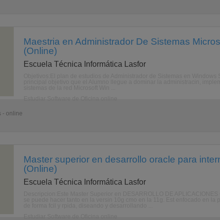
Maestria en Administrador De Sistemas Micro
(Online)
Escuela Técnica Informática Lasfor
Objetivos:El plan de estudios de Administrador de Sistemas en Windows 
principal objetivo que el Alumno llegue a dominar la administracin, imple
sistemas de la red Microsoft Win ...
Estudiar Software de Oficina online
 - online
Master superior en desarrollo oracle para inter
(Online)
Escuela Técnica Informática Lasfor
Descripcion:Este Master Superior en DESARROLLO DE APLICACIO
se puede hacer tanto en la versin 10g cmo en la 11g. Est enfocado en la 
de forma fcil y rpida, diseando y desarrollando ...
Estudiar Software de Oficina online