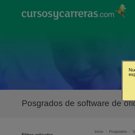
Nue
ex
Posgrados de software de of
Inicio
/
Posgrados
/
S
Filtros aplicados