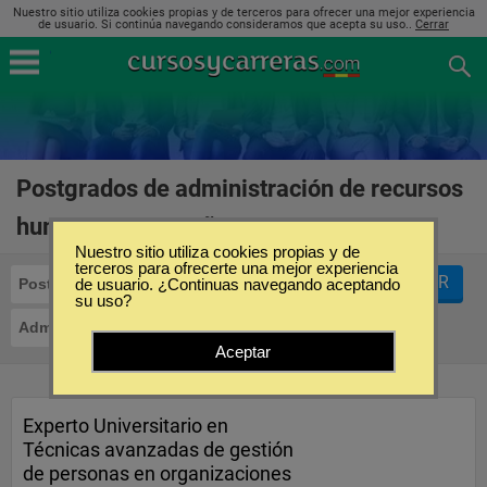
Nuestro sitio utiliza cookies propias y de terceros para ofrecer una mejor experiencia
de usuario. Si continúa navegando consideramos que acepta su uso..
Cerrar
Postgrados de administración de recursos
humanos en España
(1)
Nuestro sitio utiliza cookies propias y de
terceros para ofrecerte una mejor experiencia
FILTRAR
Postgrados
de usuario. ¿Continuas navegando aceptando
su uso?
Administración de Recursos Humanos
Aceptar
Experto Universitario en
Técnicas avanzadas de gestión
de personas en organizaciones