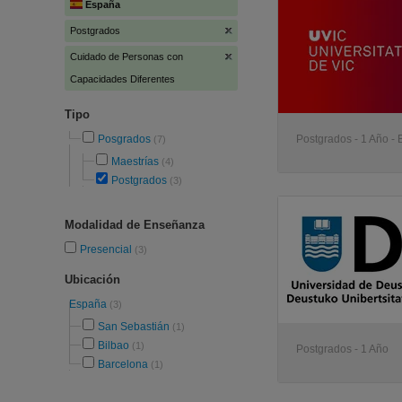
España
Postgrados
Cuidado de Personas con
Capacidades Diferentes
Tipo
Posgrados
Postgrados - 1 Año -
(7)
Maestrías
(4)
Postgrados
(3)
Modalidad de Enseñanza
Presencial
(3)
Ubicación
España
(3)
San Sebastián
(1)
Bilbao
(1)
Postgrados - 1 Año
Barcelona
(1)