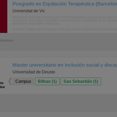
Posgrado en Equitación Terapéutica (Barcelon
Universitat de Vic
Informacin GeneralCentroEscuela Universitaria de Ciencias de la Salud D
tratamiento que utiliza el caballo como mediador y facilitador para mejor
teraputicas especiales: discapac ...
Estudiar Cuidado de Personas con Capacidades Diferentes en Barcelon
 Barcelona
Master universitario en Inclusión social y disc
Universidad de Deusto
Campus
Bilbao (1)
San Sebastián (1)