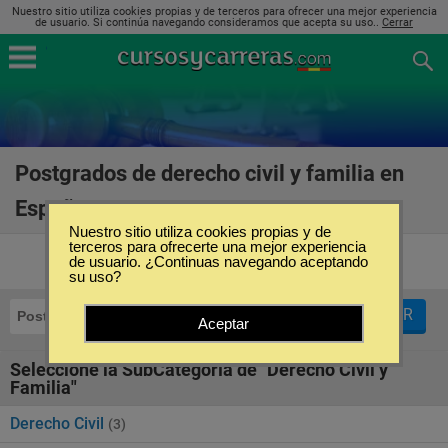
Nuestro sitio utiliza cookies propias y de terceros para ofrecer una mejor experiencia
de usuario. Si continúa navegando consideramos que acepta su uso..
Cerrar
Postgrados de derecho civil y familia en
España
(4)
Nuestro sitio utiliza cookies propias y de
terceros para ofrecerte una mejor experiencia
de usuario. ¿Continuas navegando aceptando
su uso?
FILTRAR
Postgrados
Derecho Civil y Familia
Aceptar
Seleccione la SubCategoría de "Derecho Civil y
Familia"
Derecho Civil
(3)