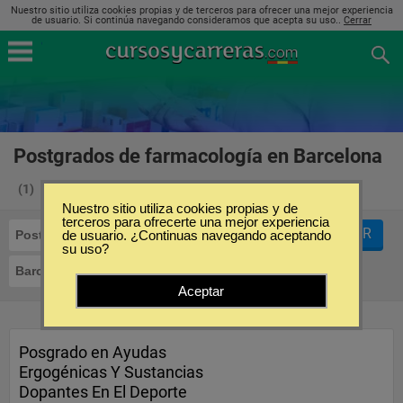
Nuestro sitio utiliza cookies propias y de terceros para ofrecer una mejor experiencia
de usuario. Si continúa navegando consideramos que acepta su uso..
Cerrar
Postgrados de farmacología en Barcelona
(1)
Nuestro sitio utiliza cookies propias y de
terceros para ofrecerte una mejor experiencia
FILTRAR
Postgrados
de usuario. ¿Continuas navegando aceptando
Farmacología
su uso?
Barcelona
Aceptar
Posgrado en Ayudas
Ergogénicas Y Sustancias
Dopantes En El Deporte