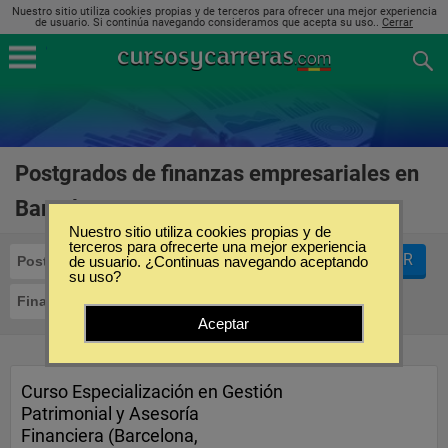
Nuestro sitio utiliza cookies propias y de terceros para ofrecer una mejor experiencia
de usuario. Si continúa navegando consideramos que acepta su uso..
Cerrar
Postgrados de finanzas empresariales en
Barcelona
(1)
Nuestro sitio utiliza cookies propias y de
terceros para ofrecerte una mejor experiencia
FILTRAR
Postgrados
de usuario. ¿Continuas navegando aceptando
su uso?
Finanzas Empresariales
Barcelona
Aceptar
Curso Especialización en Gestión
Patrimonial y Asesoría
Financiera (Barcelona,