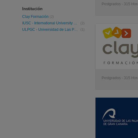
Postgrados - 315 Hora
Institución
Clay Formación
(2)
IUSC - International University Study Center
(2)
ULPGC - Universidad de Las Palmas de Gran Canaria
(1)
Postgrados - 315 Hora