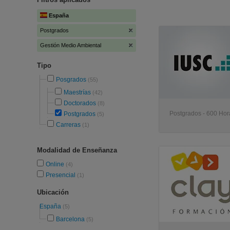
España
Postgrados
Gestión Medio Ambiental
Tipo
Posgrados
(55)
Maestrías
(42)
Doctorados
(8)
Postgrados - 600 Hora
Postgrados
(5)
Carreras
(1)
Modalidad de Enseñanza
Online
(4)
Presencial
(1)
Ubicación
España
(5)
Barcelona
(5)