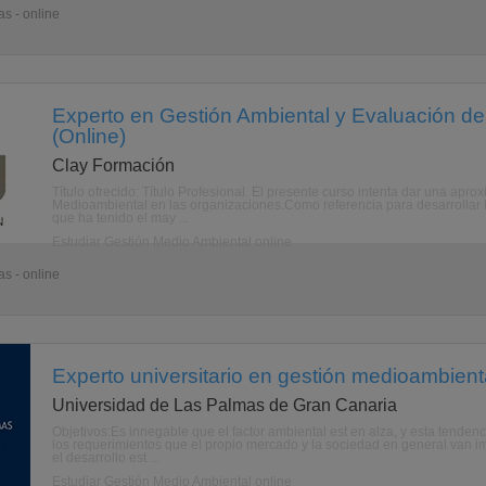
s - online
Experto en Gestión Ambiental y Evaluación de
(Online)
Clay Formación
Título ofrecido: Título Profesional. El presente curso intenta dar una ap
Medioambiental en las organizaciones.Como referencia para desarrollar 
que ha tenido el may ...
Estudiar Gestión Medio Ambiental online
s - online
Experto universitario en gestión medioambienta
Universidad de Las Palmas de Gran Canaria
Objetivos:Es innegable que el factor ambiental est en alza, y esta tendenci
los requerimientos que el propio mercado y la sociedad en general van 
el desarrollo est ...
Estudiar Gestión Medio Ambiental online