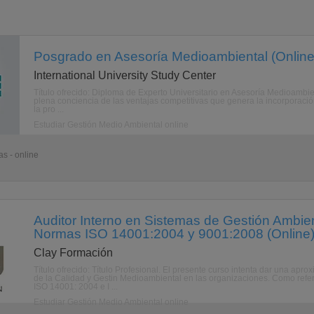
Posgrado en Asesoría Medioambiental (Online
International University Study Center
Título ofrecido: Diploma de Experto Universitario en Asesoría Medioa
plena conciencia de las ventajas competitivas que genera la incorporac
la pro ...
Estudiar Gestión Medio Ambiental online
s - online
Auditor Interno en Sistemas de Gestión Ambien
Normas ISO 14001:2004 y 9001:2008 (Online
Clay Formación
Título ofrecido: Título Profesional. El presente curso intenta dar una apr
de la Calidad y Gestin Medioambiental en las organizaciones. Como refer
ISO 14001: 2004 e I ...
Estudiar Gestión Medio Ambiental online