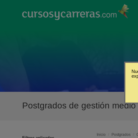
Nue
ex
Postgrados de gestión medio
Inicio
/
Postgrados
/
Filtros aplicados