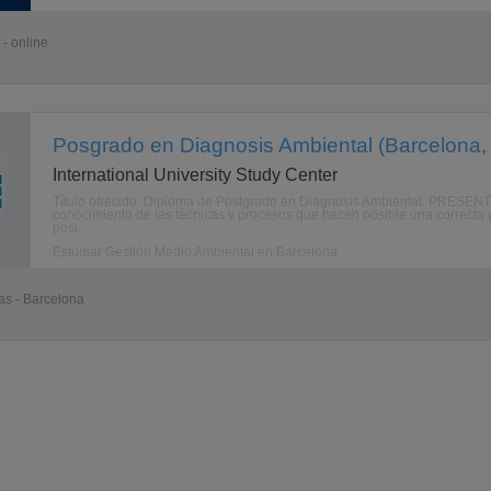
- online
Posgrado en Diagnosis Ambiental (Barcelona,
International University Study Center
Título ofrecido: Diploma de Postgrado en Diagnosis Ambiental. PRESENTA
conocimiento de las técnicas y procesos que hacen posible una correcta 
posi ...
Estudiar Gestión Medio Ambiental en Barcelona
as - Barcelona