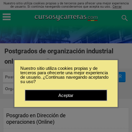
Nuestro sitio utiliza cookies propias y de terceros para ofrecer una mejor experiencia
de usuario. Si continúa navegando consideramos que acepta su uso..
Cerrar
Postgrados de organización industrial
online en España
(1)
Nuestro sitio utiliza cookies propias y de
terceros para ofrecerte una mejor experiencia
FILTRAR
Postgrados
de usuario. ¿Continuas navegando aceptando
su uso?
Organización Industrial
Online
Aceptar
Posgrado en Dirección de
operaciones (Online)