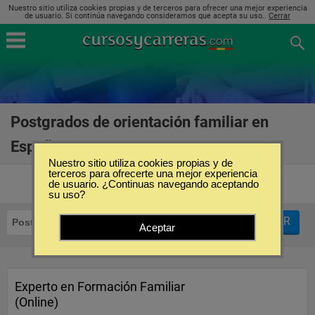
Nuestro sitio utiliza cookies propias y de terceros para ofrecer una mejor experiencia
de usuario. Si continúa navegando consideramos que acepta su uso..
Cerrar
Postgrados de orientación familiar en
España
(5)
Nuestro sitio utiliza cookies propias y de
terceros para ofrecerte una mejor experiencia
de usuario. ¿Continuas navegando aceptando
su uso?
FILTRAR
Postgrados
Orientación Familiar
Aceptar
Experto en Formación Familiar
(Online)