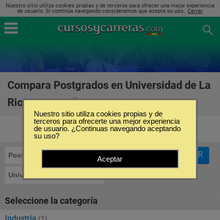
Nuestro sitio utiliza cookies propias y de terceros para ofrecer una mejor experiencia
de usuario. Si continúa navegando consideramos que acepta su uso..
Cerrar
Compara Postgrados en Universidad de La
Rioja en España
(3)
Nuestro sitio utiliza cookies propias y de
terceros para ofrecerte una mejor experiencia
de usuario. ¿Continuas navegando aceptando
su uso?
FILTRAR
Postgrados
Aceptar
Universidad de La Rioja
Seleccione la categoría
Industria
(1)