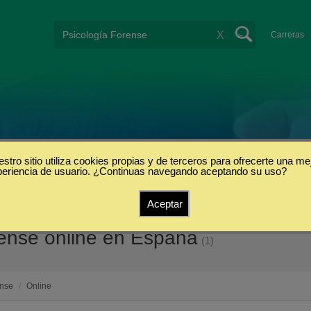
X
Carreras
stro sitio utiliza cookies propias y de terceros para ofrecerte una me
periencia de usuario. ¿Continuas navegando aceptando su uso?
Aceptar
rense online en España
(1)
ense
/
Online