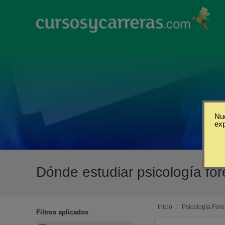
Nue
ex
Dónde estudiar psicología fo
Inicio
/
Psicología For
Filtros aplicados