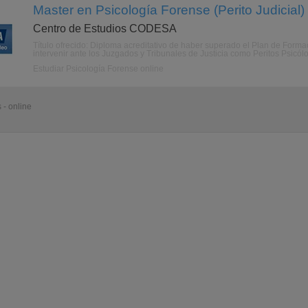
Master en Psicología Forense (Perito Judicial) 
Centro de Estudios CODESA
Título ofrecido: Diploma acreditativo de haber superado el Plan de Formac
intervenir ante los Juzgados y Tribunales de Justicia como Peritos Psicó
Estudiar Psicología Forense online
 - online