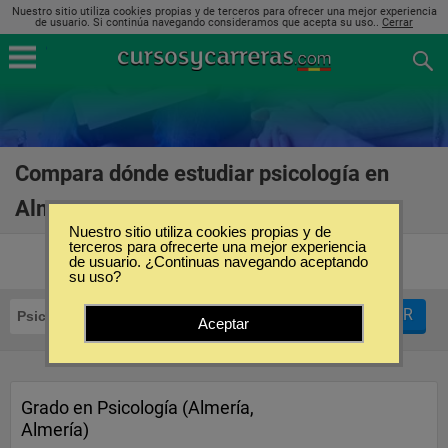
Nuestro sitio utiliza cookies propias y de terceros para ofrecer una mejor experiencia
de usuario. Si continúa navegando consideramos que acepta su uso..
Cerrar
Compara dónde estudiar psicología en
Almería
(18)
Nuestro sitio utiliza cookies propias y de
terceros para ofrecerte una mejor experiencia
de usuario. ¿Continuas navegando aceptando
su uso?
FILTRAR
Psicología
Almería
Aceptar
Grado en Psicología (Almería,
Almería)