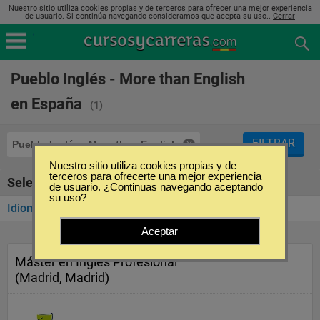
Nuestro sitio utiliza cookies propias y de terceros para ofrecer una mejor experiencia
de usuario. Si continúa navegando consideramos que acepta su uso..
Cerrar
Pueblo Inglés - More than English
en España
(1)
FILTRAR
Pueblo Inglés - More than English
Nuestro sitio utiliza cookies propias y de
terceros para ofrecerte una mejor experiencia
Seleccione la categoría
de usuario. ¿Continuas navegando aceptando
su uso?
Idiomas
(1)
Aceptar
Máster en Inglés Profesional
(Madrid, Madrid)