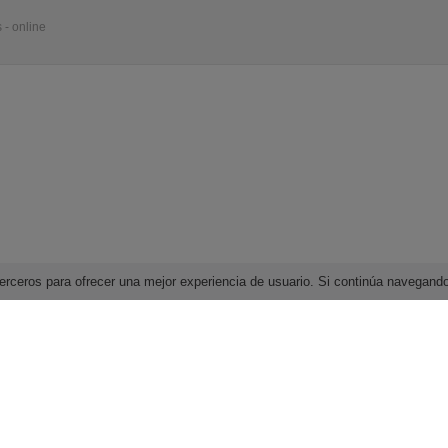
 - online
e terceros para ofrecer una mejor experiencia de usuario. Si continúa navega