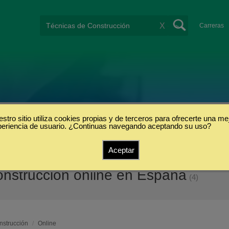
X
Carreras
stro sitio utiliza cookies propias y de terceros para ofrecerte una me
periencia de usuario. ¿Continuas navegando aceptando su uso?
Aceptar
onstrucción online en España
(4)
nstrucción
/
Online