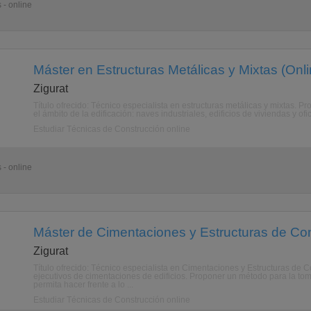
 - online
Máster en Estructuras Metálicas y Mixtas (Onli
Zigurat
Título ofrecido: Técnico especialista en estructuras metálicas y mixtas. Pr
el ámbito de la edificación: naves industriales, edificios de viviendas y of
Estudiar Técnicas de Construcción online
 - online
Máster de Cimentaciones y Estructuras de Con
Zigurat
Título ofrecido: Técnico especialista en Cimentaciones y Estructuras de C
ejecutivos de cimentaciones de edificios. Proponer un método para la tom
permita hacer frente a lo ...
Estudiar Técnicas de Construcción online