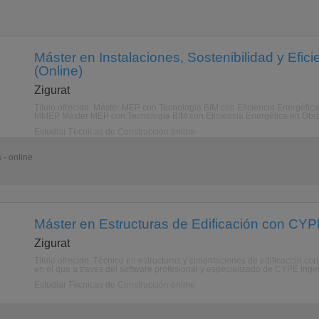
Máster en Instalaciones, Sostenibilidad y Efic
(Online)
Zigurat
Título ofrecido: Máster MEP con Tecnología BIM con Eficiencia Energética,
MMEP Máster MEP con Tecnología BIM con Eficiencia Energética en Obra N
Estudiar Técnicas de Construcción online
 - online
Máster en Estructuras de Edificación con CYP
Zigurat
Título ofrecido: Técnico en estructuras y cimentaciones de edificación c
en el que a través del software profesional y especializado de CYPE Ingeni
Estudiar Técnicas de Construcción online