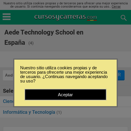
Nuestro sitio utiliza cookies propias y de terceros para ofrecer una mejor experiencia
de usuario. Si continúa navegando consideramos que acepta su uso..
Cerrar
Aede Technology School en
España
(4)
Nuestro sitio utiliza cookies propias y de
terceros para ofrecerte una mejor experiencia
FILTRAR
Aede Technology School
de usuario. ¿Continuas navegando aceptando
su uso?
Seleccione la categoría
Aceptar
Ciencias Económicas y Empresariales
(3)
Informática y Tecnología
(1)