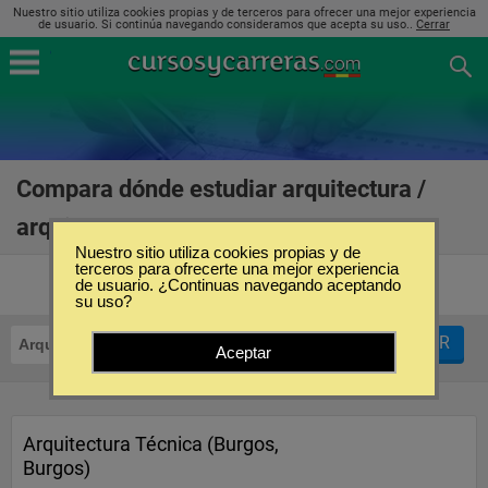
Nuestro sitio utiliza cookies propias y de terceros para ofrecer una mejor experiencia
de usuario. Si continúa navegando consideramos que acepta su uso..
Cerrar
Compara dónde estudiar arquitectura /
arquitecto en Burgos
(3)
Nuestro sitio utiliza cookies propias y de
terceros para ofrecerte una mejor experiencia
de usuario. ¿Continuas navegando aceptando
su uso?
FILTRAR
Arquitectura / Arquitecto
Burgos
Aceptar
Arquitectura Técnica (Burgos,
Burgos)