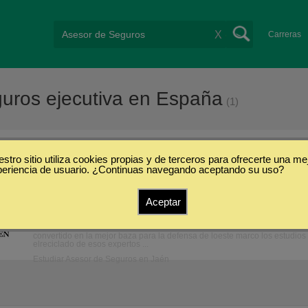
X
Carreras
guros ejecutiva en España
(1)
ros
/
Ejecutiva
stro sitio utiliza cookies propias y de terceros para ofrecerte una me
periencia de usuario. ¿Continuas navegando aceptando su uso?
Master en Título de Experto Universitario en P
Jaén) (Ejecutiva)
Aceptar
Universidad de Jaén
OBJETIVOS:La formacin universitaria, dentro del Espacio Europeo de Ense
convertido en la mejor baza para la defensa de loeste marco los estudios 
elreciclado de esos expertos ...
Estudiar Asesor de Seguros en Jaén