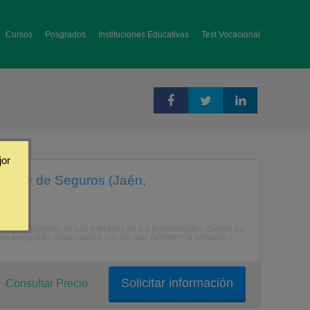
Cursos
Posgrados
Instituciones Educativas
Test Vocacional
jor
eritaje de Seguros (Jaén,
anza Superior, se has intereses de los profesionales. Dentro de
de postgrado universitarios son los que permiten la formacin y
Solicitar información
Consultar Precio