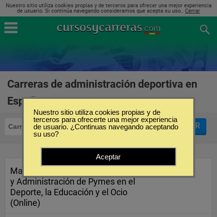
Nuestro sitio utiliza cookies propias y de terceros para ofrecer una mejor experiencia
de usuario. Si continúa navegando consideramos que acepta su uso..
Cerrar
Carreras de administración deportiva en
España
(1)
Nuestro sitio utiliza cookies propias y de
terceros para ofrecerte una mejor experiencia
FILTRAR
Carreras
de usuario. ¿Continuas navegando aceptando
Administración Deportiva
su uso?
Aceptar
Master Universitario en Dirección
y Administración de Pymes en el
Deporte, la Educación y el Ocio
(Online)