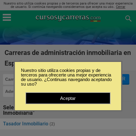
Nuestro sitio utiliza cookies propias y de terceros para ofrecer una mejor experiencia
de usuario. Si continúa navegando consideramos que acepta su uso..
Cerrar
Carreras de administración inmobiliaria en
España
(2)
Nuestro sitio utiliza cookies propias y de
terceros para ofrecerte una mejor experiencia
FILTRAR
Carreras
de usuario. ¿Continuas navegando aceptando
su uso?
Administración Inmobiliaria
Aceptar
Seleccione la SubCategoría de "Administración
Inmobiliaria"
Tasador Inmobiliario
(2)