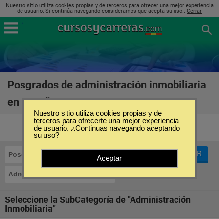
Nuestro sitio utiliza cookies propias y de terceros para ofrecer una mejor experiencia
de usuario. Si continúa navegando consideramos que acepta su uso..
Cerrar
Posgrados de administración inmobiliaria
en España
(11)
Nuestro sitio utiliza cookies propias y de
terceros para ofrecerte una mejor experiencia
de usuario. ¿Continuas navegando aceptando
su uso?
FILTRAR
Posgrados
Aceptar
Administración Inmobiliaria
Seleccione la SubCategoría de "Administración
Inmobiliaria"