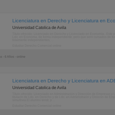
Licenciatura en Derecho y Licenciatura en Ec
Universidad Catolica de Avila
Título ofrecido: Licenciado en Derecho y Licenciado en Economía.. Este p
Ldo. en Economa, de forma independiente, pero que sern cursados de for
totalmente independientes, ...
Estudiar Derecho Comercial online
s - 6 Años - online
Licenciatura en Derecho y Licenciatura en ADE
Universidad Catolica de Avila
Título ofrecido: Licenciado en Administración y Dirección de Empresas y 
titulacin de Ldo. en Derecho y de Ldo. en Administracin y Direccin de E
simultnea.El alumno tendr, p ...
Estudiar Derecho Comercial online