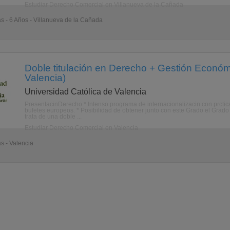
Estudiar Derecho Comercial en Villanueva de la Cañada
as - 6 Años - Villanueva de la Cañada
Doble titulación en Derecho + Gestión Económ
Valencia)
Universidad Católica de Valencia
PresentacinDerecho * Intenso programa de internacionalizacin con prctica
bufetes europeos. * Posibilidad de obtener junto con este Grado el Grado
trata de una doble ...
Estudiar Derecho Comercial en Valencia
as - Valencia