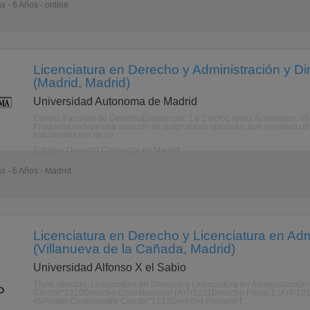
s - 6 Años - online
Licenciatura en Derecho y Administración y D
(Madrid, Madrid)
Universidad Autonoma de Madrid
Centro: Facultad de DerechoEnseanzas: 1 y 2 cicloCrditos Acadmicos: 468
Programa incluye una seleccin de asignaturas optativas, que permiten obte
estudiantes por tal co ...
Estudiar Derecho Comercial en Madrid
as - 6 Años - Madrid
Licenciatura en Derecho y Licenciatura en Ad
(Villanueva de la Cañada, Madrid)
Universidad Alfonso X el Sabio
Título ofrecido: Licenciatura en Derecho y Licenciatura en Administraci
Carcter*1210Derecho Constitucional (A)Tr1211Derecho Penal 1 (A)Tr121
45Primer Cuatrimestre Carcter*1213Derecho RomanoT ...