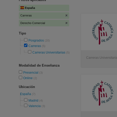
España
Carreras
Derecho Comercial
Tipo
Posgrados
(20)
Carreras
(5)
Carreras Universitarias
(5)
Carreras Universitaria
Modalidad de Enseñanza
Presencial
(3)
Online
(2)
Ubicación
España
(7)
Madrid
(4)
Valencia
(3)