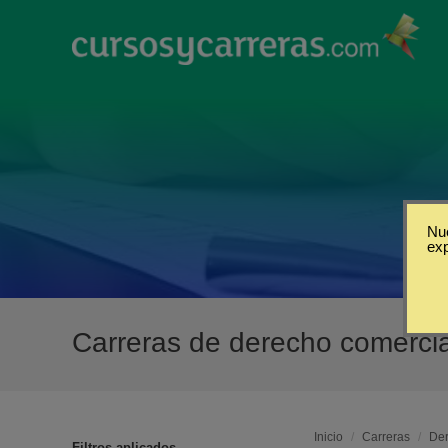
Nue
ex
Carreras de derecho comerci
Inicio
/
Carreras
/
Der
Filtros aplicados