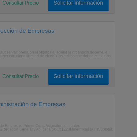
Solicitar información
Consultar Precio
irección de Empresas
ObservacionesCon el objeto de facilitar la ordenacin docente, el
ner con cierta libertad de eleccin los crditos que deben cursar los
Solicitar información
Consultar Precio
ministración de Empresas
ón de Empresas. Primer CursoAsignaturas anuales
2Redaccin General y Aplicada (A)Ob1223Matemticas (A)TrSubtotal: