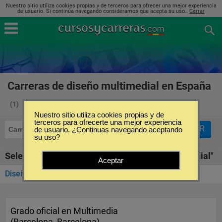
Nuestro sitio utiliza cookies propias y de terceros para ofrecer una mejor experiencia
de usuario. Si continúa navegando consideramos que acepta su uso..
Cerrar
Carreras de diseño multimedial en España
(1)
Nuestro sitio utiliza cookies propias y de
terceros para ofrecerte una mejor experiencia
FILTRAR
Carreras
de usuario. ¿Continuas navegando aceptando
Diseño Multimedial
su uso?
Seleccione la SubCategoría de "Diseño Multimedial"
Aceptar
Diseño Web
(1)
Grado oficial en Multimedia
(Barcelona, Barcelona)