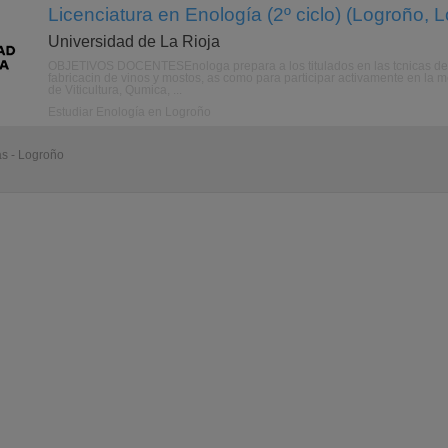
Licenciatura en Enología (2º ciclo) (Logroño, 
Universidad de La Rioja
OBJETIVOS DOCENTESEnologa prepara a los titulados en las tcnicas de pro
fabricacin de vinos y mostos, as como para participar activamente en la m
de Viticultura, Qumica, ...
Estudiar Enología en Logroño
as - Logroño