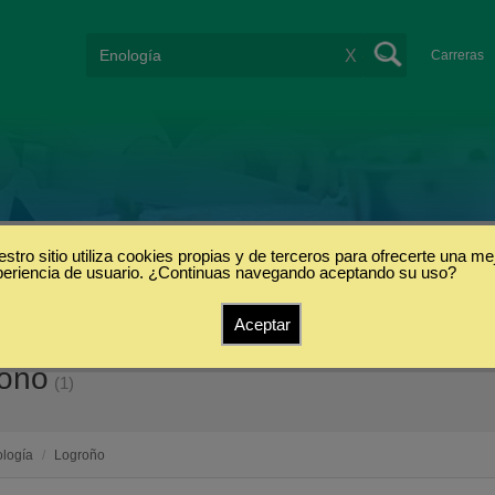
X
Carreras
stro sitio utiliza cookies propias y de terceros para ofrecerte una me
periencia de usuario. ¿Continuas navegando aceptando su uso?
Aceptar
roño
(1)
logía
/
Logroño