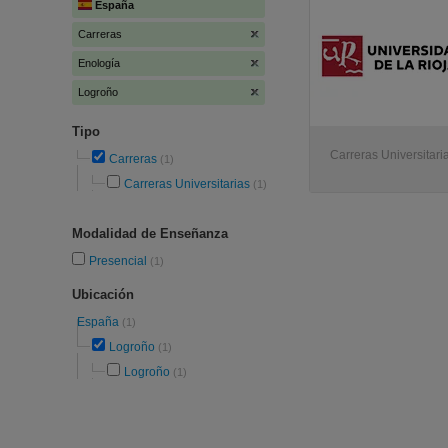
España
Carreras
Enología
Logroño
Tipo
Carreras Universitari
Carreras
(1)
Carreras Universitarias
(1)
Modalidad de Enseñanza
Presencial
(1)
Ubicación
España
(1)
Logroño
(1)
Logroño
(1)