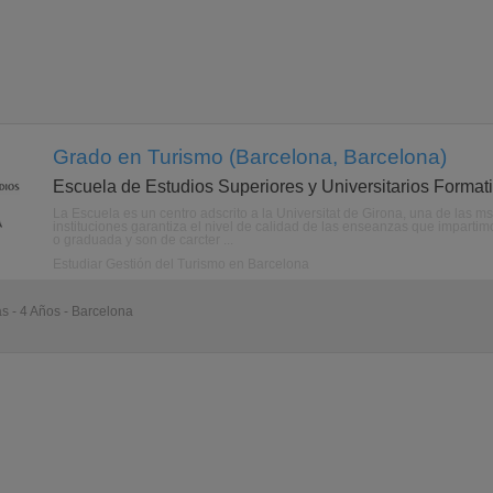
Grado en Turismo (Barcelona, Barcelona)
Escuela de Estudios Superiores y Universitarios Format
La Escuela es un centro adscrito a la Universitat de Girona, una de las 
instituciones garantiza el nivel de calidad de las enseanzas que imparti
o graduada y son de carcter ...
Estudiar Gestión del Turismo en Barcelona
as - 4 Años - Barcelona