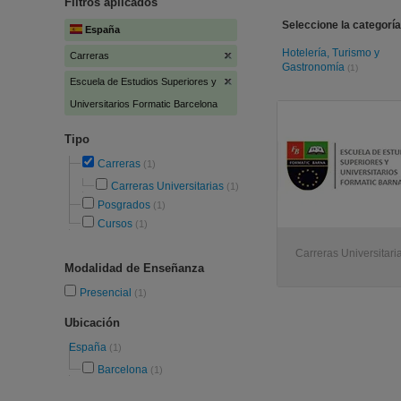
Filtros aplicados
Seleccione la categoría
España
Hotelería, Turismo y
Carreras
Gastronomía
(1)
Escuela de Estudios Superiores y
Universitarios Formatic Barcelona
Tipo
Carreras
(1)
Carreras Universitarias
(1)
Posgrados
(1)
Cursos
(1)
Carreras Universitari
Modalidad de Enseñanza
Presencial
(1)
Ubicación
España
(1)
Barcelona
(1)