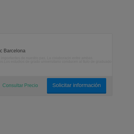
ic Barcelona
ms importantes de nuestro pas. La colaboracin entre ambas
mos.Los estudios de grado universitario conducen al ttulo de graduado
Solicitar información
Consultar Precio