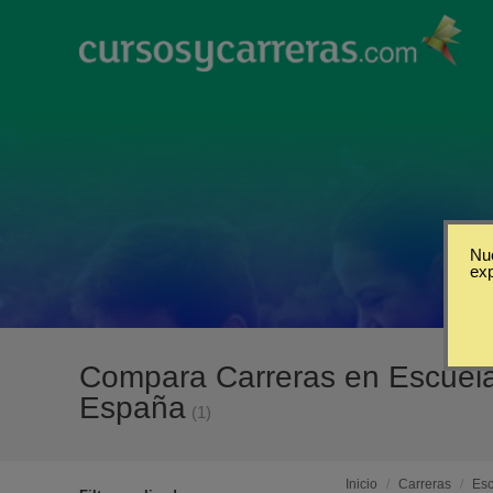
Nue
ex
Compara Carreras en Escuela 
España
(1)
Inicio
/
Carreras
/
Esc