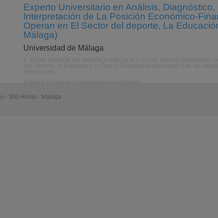
Experto Universitario en Análisis, Diagnóstico
Interpretación de La Posición Económico-Fin
Operan en El Sector del deporte, La Educación
Málaga)
Universidad de Málaga
1. Anlisis sectorial del deporte,la educacin y el ocio. Nuevas tendencias 
del Deporte, la Educacin y el Ocio.3. Excelencia estructural y de las oper
Anlisis y dia ...
Estudiar Finanzas Empresariales en Málaga
as - 300 Horas - Málaga