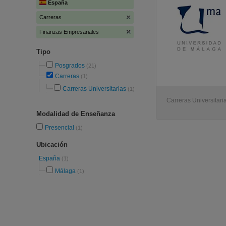
España
Carreras
Finanzas Empresariales
Tipo
Posgrados
(21)
Carreras
(1)
Carreras Universitarias
(1)
Carreras Universitari
Modalidad de Enseñanza
Presencial
(1)
Ubicación
España
(1)
Málaga
(1)