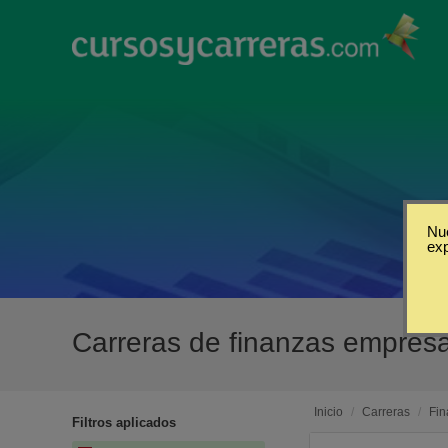
Nue
ex
Carreras de finanzas empres
Inicio
/
Carreras
/
Fin
Filtros aplicados